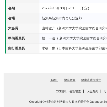
会期
2027年10月30日～31日（予定）
会場
新潟県新潟市内または近郊
大会長
山村健介（新潟大学大学院医歯学総合研究
準備委員長
堀 一浩（ 新潟大学大学院医歯学総合研
実行委員長
水橋 史（日本歯科大学新潟生命歯学部歯
HOME
学会紹介
健康咀嚼指導士
COI開示・倫理審査
入会案内
リ
Copyright © 特定非営利活動法人 日本咀嚼学会 Japanese Society for M