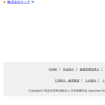
株式会社ロッテ
HOME
学会紹介
健康咀嚼指導士
COI開示・倫理審査
入会案内
リ
Copyright © 特定非営利活動法人 日本咀嚼学会 Japanese Society for M