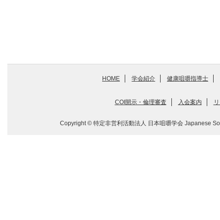
HOME
学会紹介
健康咀嚼指導士
COI開示・倫理審査
入会案内
リ
Copyright © 特定非営利活動法人 日本咀嚼学会 Japanese Society for M