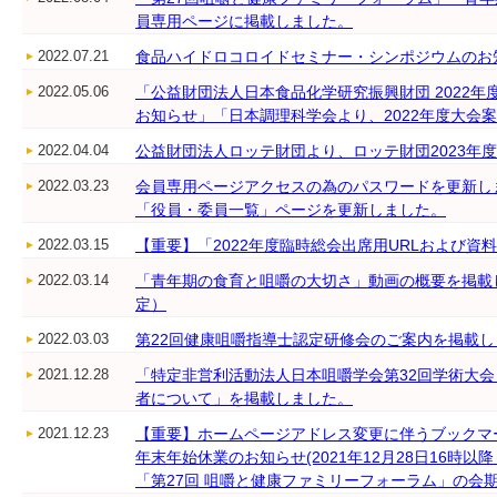
員専用ページに掲載しました。
2022.07.21
食品ハイドロコロイドセミナー・シンポジウムのお
2022.05.06
「公益財団法人日本食品化学研究振興財団 2022
お知らせ」「日本調理科学会より、2022年度大会
2022.04.04
公益財団法人ロッテ財団より、ロッテ財団2023年
2022.03.23
会員専用ページアクセスの為のパスワードを更新し
「役員・委員一覧」ページを更新しました。
2022.03.15
【重要】「2022年度臨時総会出席用URLおよび資
2022.03.14
「青年期の食育と咀嚼の大切さ」動画の概要を掲載し
定）
2022.03.03
第22回健康咀嚼指導士認定研修会のご案内を掲載し
2021.12.28
「特定非営利活動法人日本咀嚼学会第32回学術大
者について」を掲載しました。
2021.12.23
【重要】ホームページアドレス変更に伴うブックマ
年末年始休業のお知らせ(2021年12月28日16時以降～
「第27回 咀嚼と健康ファミリーフォーラム」の会