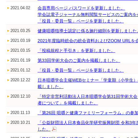
2021.04.02
会員専用ページ パスワードを更新しました。
学会誌電子ジャーナル無料閲覧サービスのご案内を
「役員・委員一覧」ページを更新しました。
2021.03.25
健康咀嚼指導士認定に係る施行細則を更新しました
2021.03.19
2021年度臨時総会の総会資料およびZOOM UR
2021.03.15
「投稿規程と手引き」を更新しました。
2021.01.19
第33回学術大会のご案内を掲載しました。
2021.01.12
「役員・委員一覧」ページを更新しました。
2020.12.22
日本咀嚼学会主催WEBセミナー「学童期（小学生
載しました。
2020.12.10
「特定非営利活動法人日本咀嚼学会第31回学術大
者について」を掲載しました。
2020.11.13
「第26回 咀嚼と健康ファミリーフォーラム」の参
2020.10.21
「公益財団法人日本食品化学研究振興財団 令和3
した。