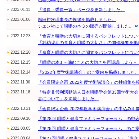
2023.01.11
「役員・委員一覧」ページを更新しました。
2023.01.06
増田裕次理事長の挨拶を掲載しました。
シエン社にて咀嚼の本３の販売が開始しました。
2022.12.23
「食育と咀嚼の大切さに関するパンフレットについ
「乳幼児期の食育と咀嚼の大切さ」の開催概要を掲
2022.12.20
「食育と咀嚼の大切さに関するパンフレットについ
2022.12.15
「咀嚼の本3 －噛むことの大切さを再認識しよう－
2022.12.14
「2022年度学術講演会」のご案内を掲載しました。
2022.11.30
「会員限定企画 2022年度学術講演会」の抄録集
2022.11.18
「特定非営利活動法人日本咀嚼学会第33回学術大
者について」を掲載しました。
2022.10.31
「会員限定企画 2022年度学術講演会」の申込み
2022.09.16
「第28回 咀嚼と健康ファミリーフォーラム」の申
2022.08.05
「第28回 咀嚼と健康ファミリーフォーラム」のご
2022.08.04
「第27回咀嚼と健康ファミリーフォーラム」「青