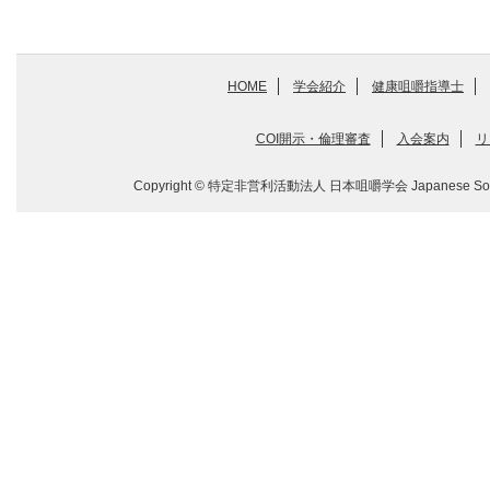
HOME
学会紹介
健康咀嚼指導士
COI開示・倫理審査
入会案内
リ
Copyright © 特定非営利活動法人 日本咀嚼学会 Japanese Society for M