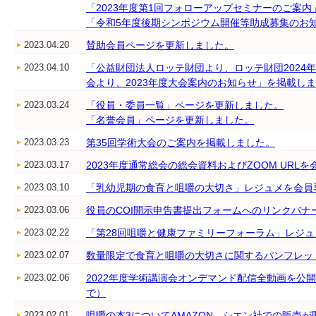
「2023年度第1回フォローアップセミナーのご案
「令和5年度後期シンポジウム開催等助成募集のお
2023.04.20
賛助会員ページを更新しました。
2023.04.10
「公益財団法人ロッテ財団より、ロッテ財団2024
会より、2023年度大会案内のお知らせ」を掲載し
2023.03.24
「役員・委員一覧」ページを更新しました。
「名誉会員」ページを更新しました。
2023.03.23
第35回学術大会のご案内を掲載しました。
2023.03.17
2023年度通常総会の総会資料およびZOOM UR
2023.03.10
「乳幼児期の食育と咀嚼の大切さ」レジュメを会員
2023.03.06
役員のCOI開示申告書提出フォームへのリンクバナ
2023.02.22
「第28回咀嚼と健康ファミリーフォーラム」レジ
2023.02.07
数量限定で食育と咀嚼の大切さに関するパンフレッ
2023.02.06
2022年度学術講演会オンデマンド配信全動画を公開
で）
2023.02.01
咀嚼の本3についてAMAZON、シエン社での販売