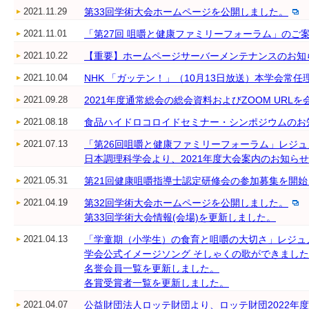
2021.11.29
第33回学術大会ホームページを公開しました。
2021.11.01
「第27回 咀嚼と健康ファミリーフォーラム」のご
2021.10.22
【重要】ホームページサーバーメンテナンスのお知
2021.10.04
NHK 「ガッテン！」（10月13日放送）本学会常
2021.09.28
2021年度通常総会の総会資料およびZOOM UR
2021.08.18
食品ハイドロコロイドセミナー・シンポジウムのお
2021.07.13
「第26回咀嚼と健康ファミリーフォーラム」レジ
日本調理科学会より、2021年度大会案内のお知ら
2021.05.31
第21回健康咀嚼指導士認定研修会の参加募集を開
2021.04.19
第32回学術大会ホームページを公開しました。
第33回学術大会情報(会場)を更新しました。
2021.04.13
「学童期（小学生）の食育と咀嚼の大切さ」レジュ
学会公式イメージソング そしゃくの歌ができまし
名誉会員一覧を更新しました。
各賞受賞者一覧を更新しました。
2021.04.07
公益財団法人ロッテ財団より、ロッテ財団2022年